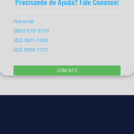
Precisando de Ajuda? Fale Conosco!
Nacional
0800 878 9700
(62) 3911-7400
(62) 9916-1717
CONTATO