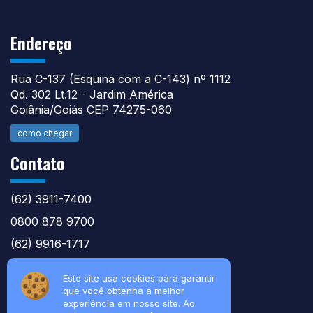
Endereço
Rua C-137 (Esquina com a C-143) nº 1112
Qd. 302 Lt.12 - Jardim América
Goiânia/Goiás CEP 74275-060
como chegar
Contato
(62) 3911-7400
0800 878 9700
(62) 9916-1717
atntecnologiabrasil@gmail.com
Este site usa cookies para garantir
que você obtenha a melhor
experiência em nosso site. Ao