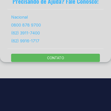
Precisando de Ajuda? Fale Conosco!
Nacional
0800 878 9700
(62) 3911-7400
(62) 9916-1717
CONTATO