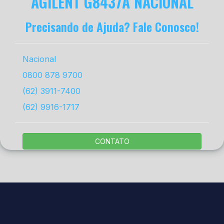
AGILENT G8437A NACIONAL
Precisando de Ajuda? Fale Conosco!
Nacional
0800 878 9700
(62) 3911-7400
(62) 9916-1717
CONTATO