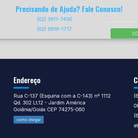
Precisando de Ajuda? Fale Conosco!
(62) 3911-7400
(62) 9916-1717
C
Endereço
C
Rua C-137 (Esquina com a C-143) nº 1112
(
Qd. 302 Lt.12 - Jardim América
0
Goiânia/Goiás CEP 74275-060
(
como chegar
a