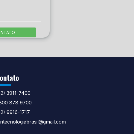
ONTATO
ontato
62) 3911-7400
800 878 9700
62) 9916-1717
tntecnologiabrasil@gmail.com