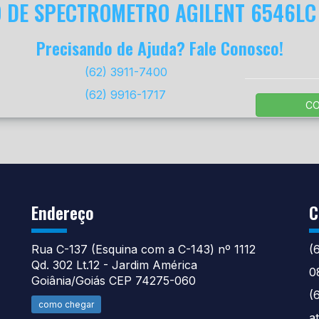
 DE SPECTROMETRO AGILENT 6546LC
Precisando de Ajuda? Fale Conosco!
(62) 3911-7400
(62) 9916-1717
C
Endereço
C
Rua C-137 (Esquina com a C-143) nº 1112
(
Qd. 302 Lt.12 - Jardim América
0
Goiânia/Goiás CEP 74275-060
(
como chegar
a