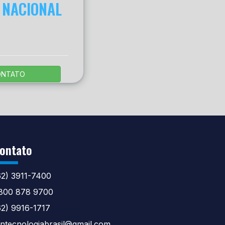
 NACIONAL
ONTATO
ontato
62) 3911-7400
800 878 9700
62) 9916-1717
tntecnologiabrasil@gmail.com