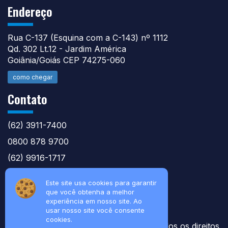
Endereço
Rua C-137 (Esquina com a C-143) nº 1112
Qd. 302 Lt.12 - Jardim América
Goiânia/Goiás CEP 74275-060
como chegar
Contato
(62) 3911-7400
0800 878 9700
(62) 9916-1717
atntecnologiabrasil@gmail.com
Este site usa cookies para garantir
que você obtenha a melhor
experiência em nosso site. Ao
usar nosso site você consente
cookies.
© 2026 Soluções Técnicas Agile nt - Todos os direitos