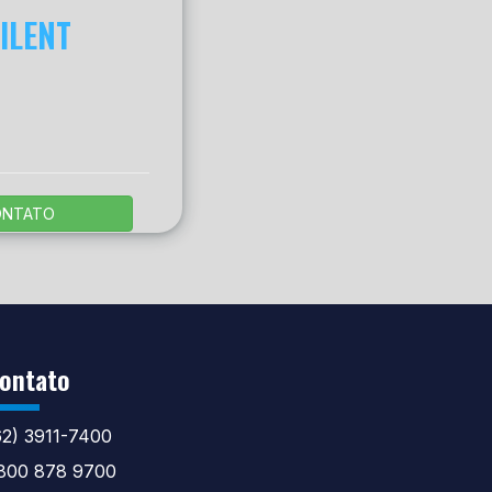
ILENT
ONTATO
ontato
62) 3911-7400
800 878 9700