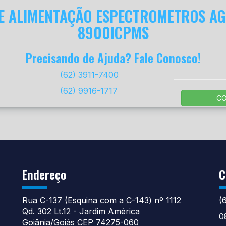
E ALIMENTAÇÃO ESPECTROMETROS AG
8900ICPMS
Precisando de Ajuda? Fale Conosco!
(62) 3911-7400
(62) 9916-1717
C
Endereço
C
Rua C-137 (Esquina com a C-143) nº 1112
(
Qd. 302 Lt.12 - Jardim América
0
Goiânia/Goiás CEP 74275-060