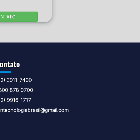
ONTATO
ontato
62) 3911-7400
800 878 9700
62) 9916-1717
tntecnologiabrasil@gmail.com