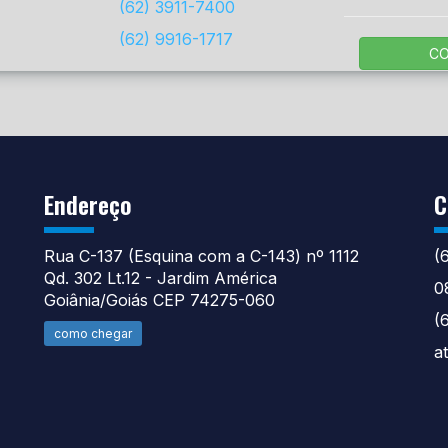
(62) 3911-7400
(62) 9916-1717
C
Endereço
C
Rua C-137 (Esquina com a C-143) nº 1112
(
Qd. 302 Lt.12 - Jardim América
0
Goiânia/Goiás CEP 74275-060
(
como chegar
a