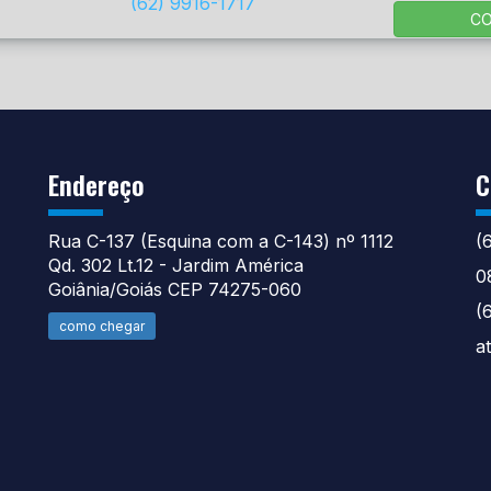
(62) 9916-1717
C
Endereço
C
Rua C-137 (Esquina com a C-143) nº 1112
(
Qd. 302 Lt.12 - Jardim América
0
Goiânia/Goiás CEP 74275-060
(
como chegar
a