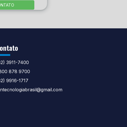
ONTATO
ontato
62) 3911-7400
800 878 9700
62) 9916-1717
tntecnologiabrasil@gmail.com