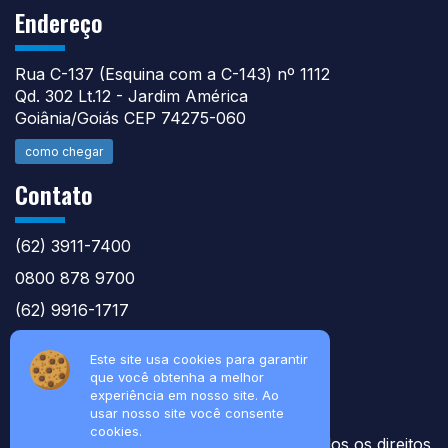
Endereço
Rua C-137 (Esquina com a C-143) nº 1112
Qd. 302 Lt.12 - Jardim América
Goiânia/Goiás CEP 74275-060
como chegar
Contato
(62) 3911-7400
0800 878 9700
(62) 9916-1717
atntecnologiabrasil@gmail.com
Este site usa cookies para garantir
que você obtenha a melhor
experiência em nosso site. Ao
usar nosso site você consente
cookies.
© 2026 Soluções Técnicas Agile nt - Todos os direitos