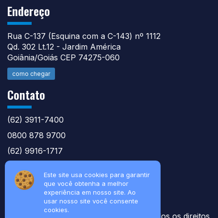
Endereço
Rua C-137 (Esquina com a C-143) nº 1112
Qd. 302 Lt.12 - Jardim América
Goiânia/Goiás CEP 74275-060
como chegar
Contato
(62) 3911-7400
0800 878 9700
(62) 9916-1717
atntecnologiabrasil@gmail.com
Este site usa cookies para garantir
que você obtenha a melhor
experiência em nosso site. Ao
usar nosso site você consente
cookies.
© 2026 Soluções Técnicas Agile nt - Todos os direitos