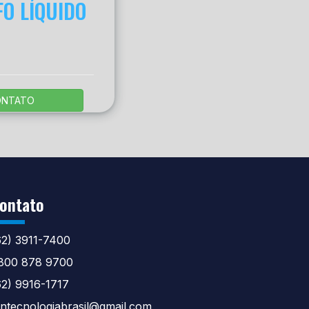
O LÍQUIDO
ONTATO
ontato
62) 3911-7400
800 878 9700
62) 9916-1717
tntecnologiabrasil@gmail.com