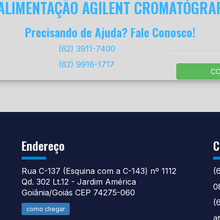
 ALIMENTAÇÃO AGILENT CROMATÓGRAF
Precisando de Ajuda? Fale Conosco!
(62) 3911-7400
(62) 9916-1717
C
Endereço
C
Rua C-137 (Esquina com a C-143) nº 1112
(
Qd. 302 Lt.12 - Jardim América
0
Goiânia/Goiás CEP 74275-060
(
como chegar
a